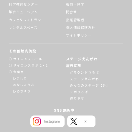
科学教育センター
視察・見学
鍛冶ミュージアム
問合せ
カフェ&レストラン
指定管理者
レンタルスペース
個人情報保護方針
サイトポリシー
その他館内施設
ステージえんがわ
サイエンスホール
屋外広場
サイエンスラボ 1・2
会議室
グラウンドひろば
ひまわり
ステージえんがわ
はなしょうぶ
みんなのステージ【外】
ひめさゆり
ラボひろば
通りドマ
SNS更新中！