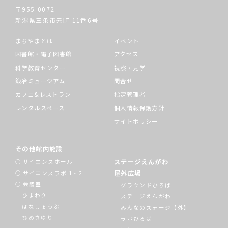
〒955-0072
新潟県三条市元町
11番6号
まちやまとは
イベント
図書館・電子図書館
アクセス
科学教育センター
視察・見学
鍛冶ミュージアム
問合せ
カフェ&レストラン
指定管理者
レンタルスペース
個人情報保護方針
サイトポリシー
その他館内施設
ステージえんがわ
サイエンスホール
屋外広場
サイエンスラボ 1・2
会議室
グラウンドひろば
ひまわり
ステージえんがわ
はなしょうぶ
みんなのステージ【外】
ひめさゆり
ラボひろば