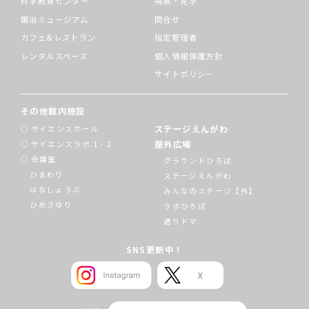
科学教育センター
視察・見学
鍛冶ミュージアム
問合せ
カフェ&レストラン
指定管理者
レンタルスペース
個人情報保護方針
サイトポリシー
その他館内施設
ステージえんがわ
サイエンスホール
屋外広場
サイエンスラボ 1・2
会議室
グラウンドひろば
ひまわり
ステージえんがわ
はなしょうぶ
みんなのステージ【外】
ひめさゆり
ラボひろば
通りドマ
SNS更新中！