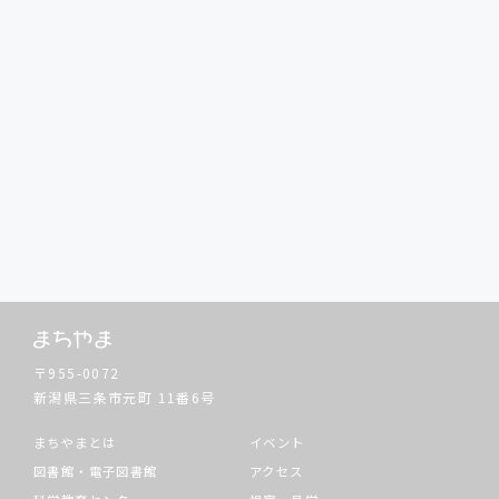
〒955-0072
新潟県三条市元町
11番6号
まちやまとは
イベント
図書館・電子図書館
アクセス