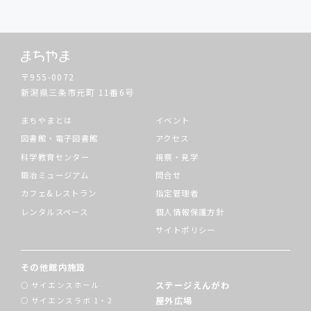
〒955-0072
新潟県三条市元町
11番6号
まちやまとは
イベント
図書館・電子図書館
アクセス
科学教育センター
視察・見学
鍛冶ミュージアム
問合せ
カフェ&レストラン
指定管理者
レンタルスペース
個人情報保護方針
サイトポリシー
その他館内施設
ステージえんがわ
サイエンスホール
屋外広場
サイエンスラボ 1・2