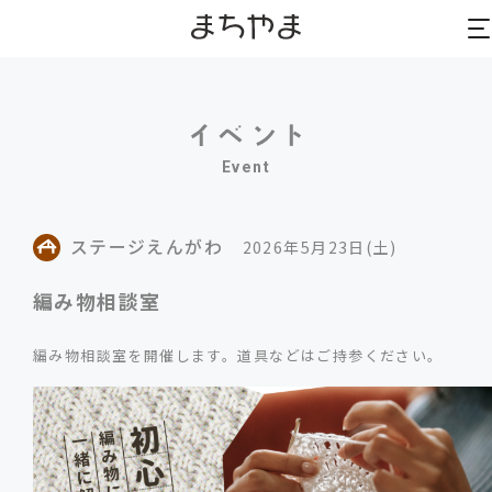
t
t
n
n
Event
ステージえんがわ
2026年5月23日(土)
編み物相談室
編み物相談室を開催します。道具などはご持参ください。