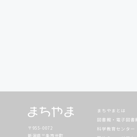
まちやまとは
図書館・電子図書
〒955-0072
科学教育センター
新潟県三条市元町