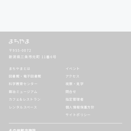
〒955-0072
新潟県三条市元町
11番6号
まちやまとは
イベント
図書館・電子図書館
アクセス
科学教育センター
視察・見学
鍛冶ミュージアム
問合せ
カフェ&レストラン
指定管理者
レンタルスペース
個人情報保護方針
サイトポリシー
その他館内施設