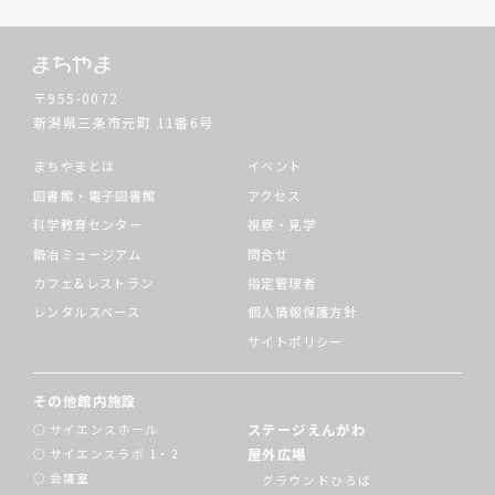
〒955-0072
新潟県三条市元町
11番6号
まちやまとは
イベント
図書館・電子図書館
アクセス
科学教育センター
視察・見学
鍛冶ミュージアム
問合せ
カフェ&レストラン
指定管理者
レンタルスペース
個人情報保護方針
サイトポリシー
その他館内施設
ステージえんがわ
サイエンスホール
屋外広場
サイエンスラボ 1・2
会議室
グラウンドひろば