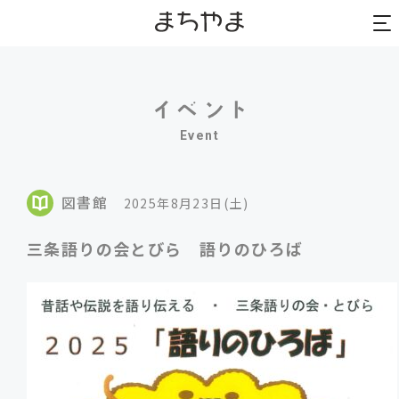
to
to
na
na
Event
図書館
2025年8月23日(土)
三条語りの会とびら 語りのひろば