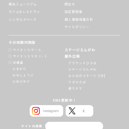
鍛冶ミュージアム
問合せ
カフェ&レストラン
指定管理者
レンタルスペース
個人情報保護方針
サイトポリシー
その他館内施設
ステージえんがわ
サイエンスホール
屋外広場
サイエンスラボ 1・2
会議室
グラウンドひろば
ひまわり
ステージえんがわ
はなしょうぶ
みんなのステージ【外】
ひめさゆり
ラボひろば
通りドマ
SNS更新中！
サイト内検索