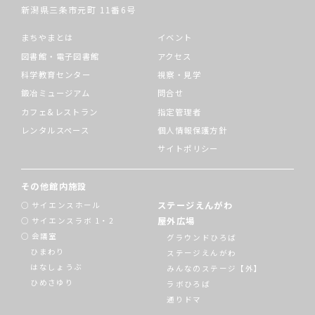
新潟県三条市元町
11番6号
まちやまとは
イベント
図書館・電子図書館
アクセス
科学教育センター
視察・見学
鍛冶ミュージアム
問合せ
カフェ&レストラン
指定管理者
レンタルスペース
個人情報保護方針
サイトポリシー
その他館内施設
ステージえんがわ
サイエンスホール
屋外広場
サイエンスラボ 1・2
会議室
グラウンドひろば
ひまわり
ステージえんがわ
はなしょうぶ
みんなのステージ【外】
ひめさゆり
ラボひろば
通りドマ