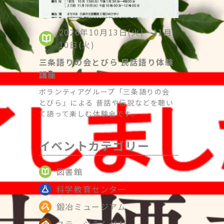
2026年10月13日(火)・11月
10日(火)
三条語りの会とびら 民話語り体験
講座
ボランティアグループ「三条語りの会
とびら」による 昔話や伝説などを聴い
て語って楽しむ体験会です。
イベントカテゴリー
図書館
科学教育センター
鍛冶ミュージアム
ステージえんがわ