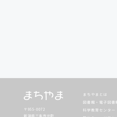
まちやまとは
図書館・電子図書
〒955-0072
科学教育センター
新潟県三条市元町