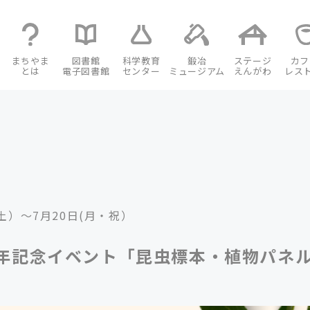
まちやま
図書館
科学教育
鍛冶
ステージ
カフ
とは
電子図書館
センター
ミュージアム
えんがわ
レス
(土）～7月20日(月・祝）
年記念イベント「昆虫標本・植物パネ