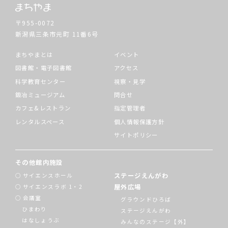
〒955-0072
新潟県三条市元町
11番6号
まちやまとは
イベント
図書館・電子図書館
アクセス
科学教育センター
視察・見学
鍛冶ミュージアム
問合せ
カフェ&レストラン
指定管理者
レンタルスペース
個人情報保護方針
サイトポリシー
その他館内施設
ステージえんがわ
サイエンスホール
屋外広場
サイエンスラボ 1・2
会議室
グラウンドひろば
ひまわり
ステージえんがわ
はなしょうぶ
みんなのステージ【外】