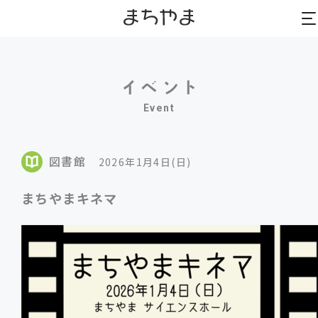
to
to
na
na
Event
図書館
2026年1月4日(日)
まちやまキネマ