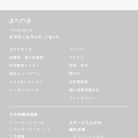
〒955-0072
新潟県三条市元町
11番6号
まちやまとは
イベント
図書館・電子図書館
アクセス
科学教育センター
視察・見学
鍛冶ミュージアム
問合せ
カフェ&レストラン
指定管理者
レンタルスペース
個人情報保護方針
サイトポリシー
その他館内施設
ステージえんがわ
サイエンスホール
屋外広場
サイエンスラボ 1・2
会議室
グラウンドひろば