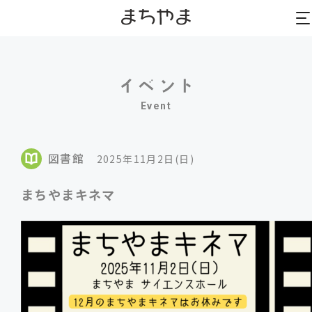
to
to
na
na
Event
図書館
2025年11月2日(日)
まちやまキネマ