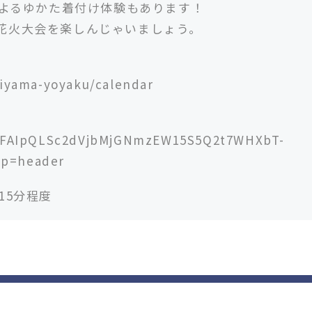
によるゆかた着付け体験もあります！
花火大会を楽しんじゃいましょう。
hiyama-yoyaku/calendar
e/1FAIpQLSc2dVjbMjGNmzEW15S5Q2t7WHXbT-
sp=header
15分程度