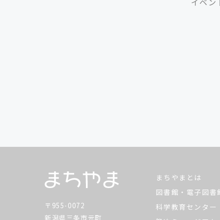
イベン
まちやまとは
図書館・電子図書
〒955-0072
科学教育センター
新潟県三条市元町