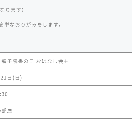
になります）
簡単なおりがみをします。
う親子読書の日 おはなし会＋
月21日(日)
:30
の部屋
も