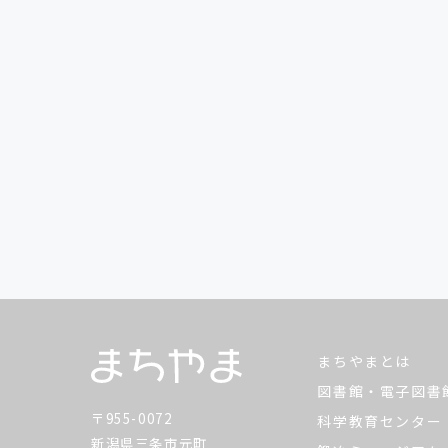
まちやまとは
図書館・電子図書
〒955-0072
科学教育センター
新潟県三条市元町