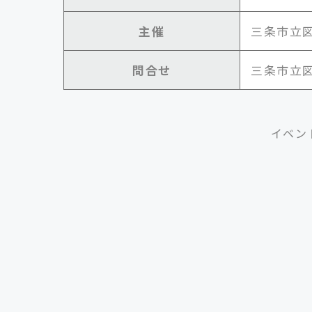
主催
三条市立
問合せ
三条市立図書
イベン