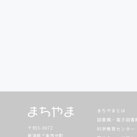
まちやまとは
図書館・電子図書
〒955-0072
科学教育センター
新潟県三条市元町