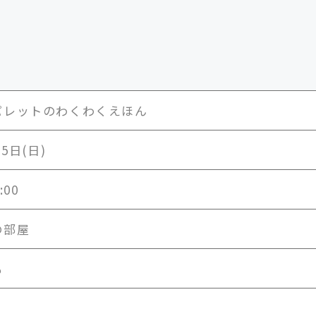
パレットのわくわくえほん
月5日(日)
:00
の部屋
も