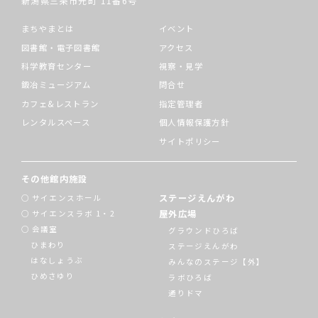
新潟県三条市元町
11番6号
まちやまとは
イベント
図書館・電子図書館
アクセス
科学教育センター
視察・見学
鍛冶ミュージアム
問合せ
カフェ&レストラン
指定管理者
レンタルスペース
個人情報保護方針
サイトポリシー
その他館内施設
ステージえんがわ
サイエンスホール
屋外広場
サイエンスラボ 1・2
会議室
グラウンドひろば
ひまわり
ステージえんがわ
はなしょうぶ
みんなのステージ【外】
ひめさゆり
ラボひろば
通りドマ