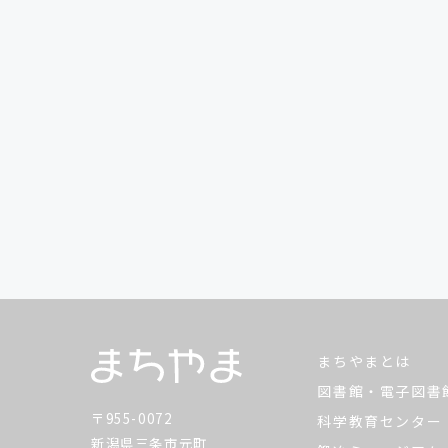
まちやまとは
図書館・電子図書
〒955-0072
科学教育センター
新潟県三条市元町