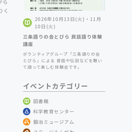
がら
りく
2026年10月13日(火)・11月
10日(火)
三条語りの会とびら 民話語り体験
講座
ボランティアグループ「三条語りの会
とびら」による 昔話や伝説などを聴い
て語って楽しむ体験会です。
イベントカテゴリー
図書館
科学教育センター
鍛冶ミュージアム
ステージえんがわ