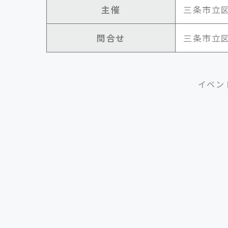
主催
三条市立
問合せ
三条市立図書館
イベン